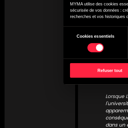
MYMA utilise des cookies essent
TOUT SÉLECTIONNER
sécurisée de vos données : créa
recherches et vos historiques d
Eilan's Oat
Julien Bonnea
Sélection
JUST 085
Myma
Catchy
Cookies essentiels
du
consentement
Tell Me
Pays :
Éta
Refuser tout
Année :
2
Diffuseur
Lorsque 
l'universi
apparem
conséque
dans un 