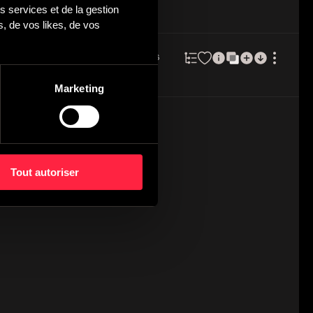
 services et de la gestion 
DURÉE
BPM
 de vos likes, de vos 
2:56
106
e vocal.
Marketing
Tout autoriser