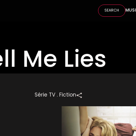
MUS
SEARCH
ll Me Lies
Série TV . Fiction