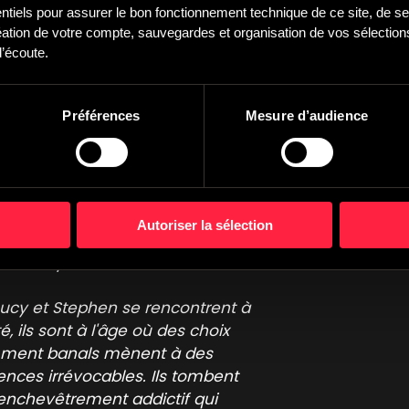
iels pour assurer le bon fonctionnement technique de ce site, de ses
tion de votre compte, sauvegardes et organisation de vos sélections,
’écoute.
h
-
Main version
u
,
Jean-S bastien Nouveau
,
Martin Duru
,
Emmanuel Alarco
 Justement Music
 and cutting edge electropop, powerful beat box and vintage synths, mal
Préférences
Mesure d’audience
 Lies
ts-Unis
Autoriser la sélection
026
 :
Disney +
Lucy et Stephen se rencontrent à
té, ils sont à l'âge où des choix
ment banals mènent à des
nces irrévocables. Ils tombent
enchevêtrement addictif qui