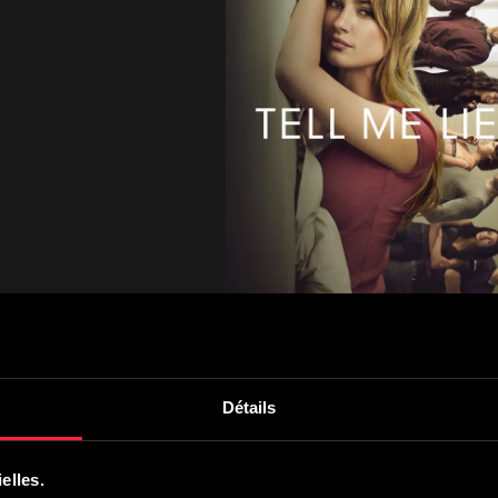
Détails
nchronisé(s)
elles.