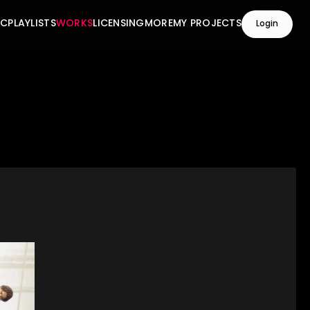
IC
PLAYLISTS
WORKS
LICENSING
MORE
MY PROJECTS
Login