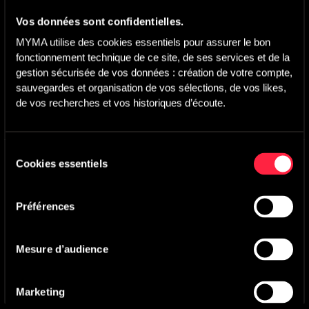
Vos données sont confidentielles.
MYMA utilise des cookies essentiels pour assurer le bon 
fonctionnement technique de ce site, de ses services et de la 
gestion sécurisée de vos données : création de votre compte, 
Titre(s) synchronisé(s)
sauvegardes et organisation de vos sélections, de vos likes, 
de vos recherches et vos historiques d’écoute.
Luxury Road
-
Main version
Lucas Napoleone
,
Bastien Deshayes
Sélection
DS Automobile (Stellantis)
Cookies essentiels
du
DS7 Collection Jules Verne
consentement
Préférences
Agence :
Prodigious
Pays :
France
Mesure d’audience
Année :
2025
Marketing