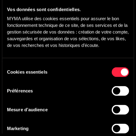
Vos données sont confidentielles.
MYMA utilise des cookies essentiels pour assurer le bon 
fonctionnement technique de ce site, de ses services et de la 
gestion sécurisée de vos données : création de votre compte, 
Titre(s) synchronisé(s)
sauvegardes et organisation de vos sélections, de vos likes, 
de vos recherches et vos historiques d’écoute.
Super Heroe
-
Main version
Francisco Becker
Sélection
Caisse d'Epargne
Cookies essentiels
du
Formule Famille
consentement
Préférences
Agence :
Altmann+Partners
Pays :
France
Mesure d’audience
Année :
2025
Marketing