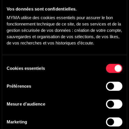
Vos données sont confidentielles.
MYMA utilise des cookies essentiels pour assurer le bon 
fonctionnement technique de ce site, de ses services et de la 
gestion sécurisée de vos données : création de votre compte, 
Titre(s) synchronisé(s)
sauvegardes et organisation de vos sélections, de vos likes, 
de vos recherches et vos historiques d’écoute.
Fleeting Moments
-
Main version
Max H
Sélection
La Bonne Etoile
Cookies essentiels
du
consentement
Préférences
Pays :
France
Année :
2025
Réalisation :
Pascal Elbé
Mesure d’audience
Avec :
Benoît Poelvoorde, Audrey Lamy, Zabou Breitman,
Pascal Elbé
Société(s) de production :
Quad Films, ADNP, France 3
Marketing
Cinéma, Père et Films, Scope Pictures