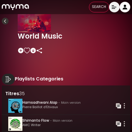
SEARCH
World Music
Playlists Categories
Titres
35
Hamsadhwani Alap
-
Main version
Pierre Baillot d'Etivaux
Shimanto Flow
-
Main version
AMC Writer