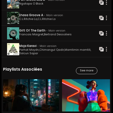
Poi Porotiti Atu A
-
Main version
Ngatapa O Black
Lhasa Groove A
-
Main version
C.L.Ritchie Lo
,
C.L.Ritchie Lo
Gift Of The Earth
-
Main version
Francois Maigret
,
Bertrand Dessoliers
Moja Karavi
-
Main version
Parhat Moydn
,
Chimangul Qadir
,
Mamtimin mamtili
,
Dolcun Sapar
Playlists Associées
See more
38
Tracks
30
Tracks