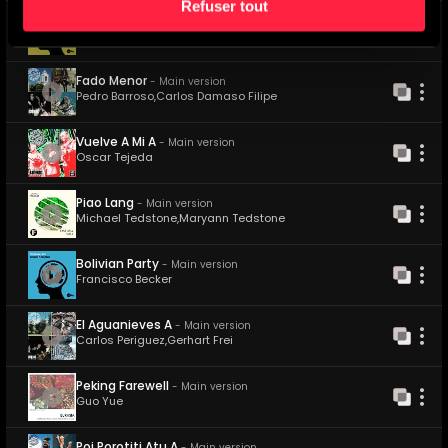
Refuser tout
Agadir Streets
-
Main version
Francois Maigret
Fado Menor
-
Main version
Pedro Barroso
,
Carlos Damaso Filipe
Vuelve A Mi A
-
Main version
Oscar Tejeda
Piao Lang
-
Main version
Michael Tedstone
,
Maryann Tedstone
Bolivian Party
-
Main version
Francisco Becker
El Aguanieves A
-
Main version
Carlos Periguez
,
Gerhart Frei
Peking Farewell
-
Main version
Guo Yue