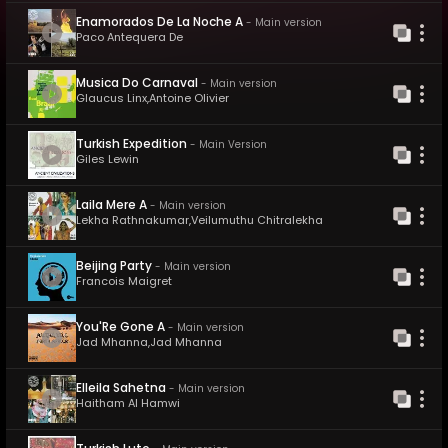
Enamorados De La Noche A
-
Main version
Paco Antequera De
Musica Do Carnaval
-
Main version
Glaucus Linx
,
Antoine Olivier
Turkish Expedition
-
Main Version
Giles Lewin
Laila Mere A
-
Main version
Lekha Rathnakumar
,
Veilumuthu Chitralekha
Beijing Party
-
Main version
Francois Maigret
You'Re Gone A
-
Main version
Jad Mhanna
,
Jad Mhanna
Elleila Sahetna
-
Main version
Haitham Al Hamwi