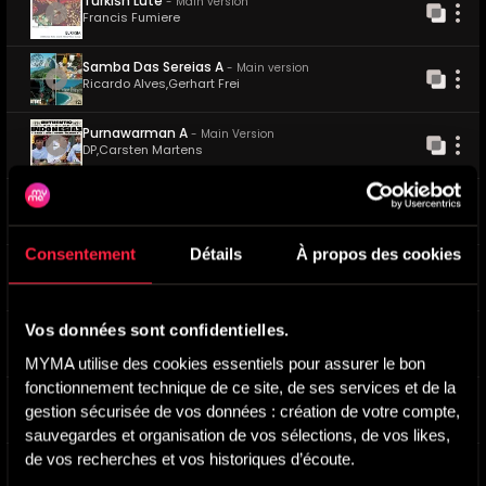
Turkish Lute
-
Main version
Francis Fumiere
Samba Das Sereias A
-
Main version
Ricardo Alves
,
Gerhart Frei
Purnawarman A
-
Main Version
DP
,
Carsten Martens
Thank You - Gracias A
-
Main version
Alejandro Marcos Fatur
Consentement
Détails
À propos des cookies
Tropical Colors
-
Main version
Vincent Perrot
,
Francisco Becker
Vos données sont confidentielles.
Quiereme
-
Main version
Jolstone
,
Gregorio Mascaro
MYMA utilise des cookies essentiels pour assurer le bon 
fonctionnement technique de ce site, de ses services et de la 
Lu Yao
-
Main version
gestion sécurisée de vos données : création de votre compte, 
Lu Bing
sauvegardes et organisation de vos sélections, de vos likes, 
de vos recherches et vos historiques d’écoute.
Hayam Wuruk Interlude A
-
Main Version
DP
,
Carsten Martens