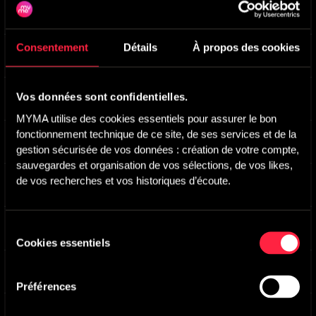
Ariadne
-
Main Version
Derry Hall
Consentement
Détails
À propos des cookies
Tropic Breeze
-
Main Version
Sam Fonteyn
Big Band Boogie
-
Main Version
Vos données sont confidentielles.
Graham Lyons
MYMA utilise des cookies essentiels pour assurer le bon 
fonctionnement technique de ce site, de ses services et de la 
Tea For Tuppence
-
Main Version
Joseph Horovitz
gestion sécurisée de vos données : création de votre compte, 
sauvegardes et organisation de vos sélections, de vos likes, 
Sad Farewell
de vos recherches et vos historiques d’écoute.
-
Main Version
Paul Gerard
Running Free ('The Sweepstakes Game')
-
Main
Sélection
Version
Cookies essentiels
Ken Woodman
du
consentement
Never Never
-
Main Version
Sven Libaek
Préférences
Subfusc
-
Main Version