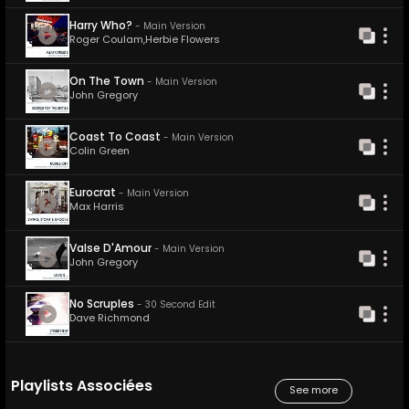
Harry Who?
-
Main Version
Roger Coulam
,
Herbie Flowers
On The Town
-
Main Version
John Gregory
Coast To Coast
-
Main Version
Colin Green
Eurocrat
-
Main Version
Max Harris
Valse D'Amour
-
Main Version
John Gregory
No Scruples
-
30 Second Edit
Dave Richmond
Playlists Associées
See more