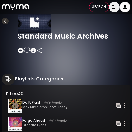
SEARCH
Standard Music Archives
Playlists Categories
Titres
30
Do It Fluid
-
Main Version
Max Middleton
,
Scott Hendy
Forge Ahead
-
Main Version
Graham Lyons