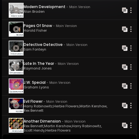
Modern Development
-
Main Version
Alan Braden
Pages Of Snow
-
Main Version
Harold Fisher
Defective Detective
-
Main Version
Sam Fonteyn
Late In The Year
-
Main Version
Raymond Jones
J.W. Special
-
Main Version
Graham Lyons
Evil Flower
-
Main Version
Harry Rabinowitz
,
Herbie Flowers
,
Martin Kershaw
,
Rex Bennett
Another Dimension
-
Main Version
Rex Bennett
,
Martin Kershaw
,
Harry Rabinowitz
,
Scott Hendy
,
Herbie Flowers