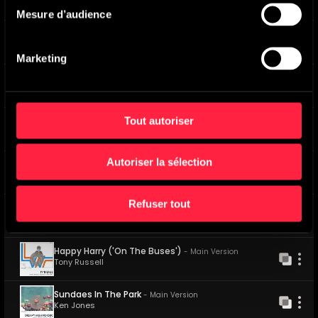
Max Middleton
Mesure d’audience
Golden Waltz ('Upstairs, Downstairs')
-
Main
Version
Alexander Faris
Marketing
Viva
-
Main Version
Max Middleton
Tout autoriser
New Orleans Hot-Spot
-
Main Version
Graham Lyons
Autoriser la sélection
Mr. Beretta
-
Main Version
Denis King
Refuser tout
Low Satin And High Heels
-
Main Version
Max Harris
Happy Harry ('On The Buses')
-
Main Version
Tony Russell
Sundaes In The Park
-
Main Version
Ken Jones