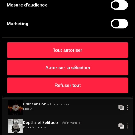
Mesure d’audience
Cowboy Curse
-
Main version
Michel Barengo
,
Marco Ricciardi
Marketing
Non-Linear Thoughts A
-
Main version
Yaacov Kobi Hokima
Tout autoriser
Inner Cartography
-
Main version
Antoine Glatard
,
Baptiste Thiry
Autoriser la sélection
The Right Questions
-
Underscore version
Brian Randazzo
Refuser tout
Percussive Anticipation
-
Main version
Rodolphe Perroquin
Dark tension
-
Main version
Klooz
Depths of Solitude
-
Main version
Peter Nickalls