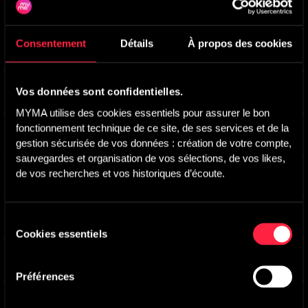
Pendulum Of Life A
-
Main version
Gregor F. Narholz
Consentement
Détails
À propos des cookies
Eyes In The Dark
-
Main version
Kurt Oldman
Desert Walk
-
Main version
Vos données sont confidentielles.
Thomas Didier
MYMA utilise des cookies essentiels pour assurer le bon 
fonctionnement technique de ce site, de ses services et de la 
True Crimes
-
Main Version
Ben Howells
gestion sécurisée de vos données : création de votre compte, 
sauvegardes et organisation de vos sélections, de vos likes, 
Enigmatic Entrance
-
Main Version
de vos recherches et vos historiques d’écoute.
Mat Andasun
Investigative Report
-
Main version
Sélection
Yannick Kalfayan
Cookies essentiels
du
consentement
Bleak State
-
Main version
MAX BURN
,
Frank Steiner
Préférences
Investigation
-
Main version
Klooz