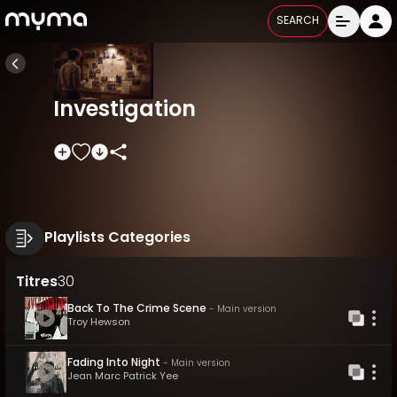
SEARCH
Investigation
Playlists Categories
Titres
30
Back To The Crime Scene
-
Main version
Troy Hewson
Fading Into Night
-
Main version
Jean Marc Patrick Yee