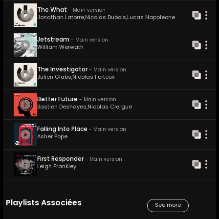
The What
-
Main version
Jonathan Latorre
,
Nicolas Dubois
,
Lucas Napoleone
Jetstream
-
Main version
William Werwath
The Investigator
-
Main version
Julien Glabs
,
Nicolas Ferteux
Better Future
-
Main version
Bastien Deshayes
,
Nicolas Clergue
Falling Into Place
-
Main version
Asher Pope
First Responder
-
Main version
Leigh Frankley
Playlists Associées
See more