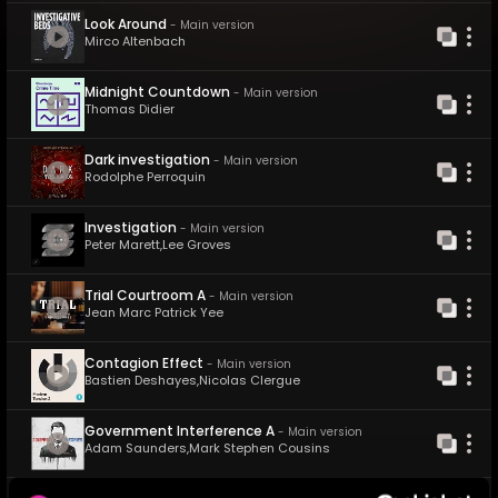
Look Around
-
Main version
Mirco Altenbach
Midnight Countdown
-
Main version
Thomas Didier
Dark investigation
-
Main version
Rodolphe Perroquin
Investigation
-
Main version
Peter Marett
,
Lee Groves
Trial Courtroom A
-
Main version
Jean Marc Patrick Yee
Contagion Effect
-
Main version
Bastien Deshayes
,
Nicolas Clergue
Government Interference A
-
Main version
Adam Saunders
,
Mark Stephen Cousins