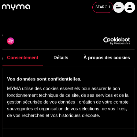
SEARCH
Open menu
Consentement
Détails
À propos des cookies
Cookies
Vos données sont confidentielles.
MYMA utilise des cookies afin d’améliorer votre expérience
MYMA utilise des cookies essentiels pour assurer le bon 
de navigation, analyser le trafic du site et optimiser les
fonctionnement technique de ce site, de ses services et de la 
performances de la plateforme.
gestion sécurisée de vos données : création de votre compte, 
sauvegardes et organisation de vos sélections, de vos likes, 
Certains cookies sont essentiels au bon fonctionnement du
de vos recherches et vos historiques d’écoute.
site, tandis que d’autres nous permettent de mieux
comprendre la manière dont les visiteurs interagissent avec
nos services et d’améliorer l’expérience utilisateur.
Sélection