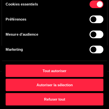
Cookies essentiels
du
Vous pouvez gérer ou désactiver les cookies à tout
consentement
moment via les paramètres de votre navigateur.
Préférences
Mesure d’audience
Marketing
Tout autoriser
Recevoir la MuZletter
Autoriser la sélection
Créez un compte et abonnez-vous en un clic!
Refuser tout
S'inscrire