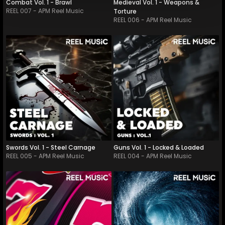
Combat Vol. 1 - Brawl
Medieval Vol. 1 - Weapons &
REEL 007
-
APM Reel Music
Torture
REEL 006
-
APM Reel Music
REEL 005
-
44
Tracks
REEL 004
-
58
Tracks
A fierce collection of custom-
A powerful collection of 
designed blade and combat 
custom-designed firearm 
soun...
sounds buil...
Swords Vol. 1 - Steel Carnage
Guns Vol. 1 - Locked & Loaded
REEL 005
-
APM Reel Music
REEL 004
-
APM Reel Music
REEL 003
-
75
Tracks
REEL 002
-
53
Tracks
A vibrant collection of 
A dynamic collection of 
custom-designed casino 
custom-designed water 
and gaming so...
sounds designe...