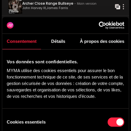
Archer Close Range Bullseye
-
Main version
John Harvey III
,
James Farris
Tous les albums
(
11
)
Consentement
Détails
À propos des cookies
REEL 011
-
84
Tracks
REEL 010
-
40
Tracks
A festive collection of custom 
A tension-building collection 
holiday sound design, 
of custom-designed risers 
Vos données sont confidentielles.
recogni...
craf...
MYMA utilise des cookies essentiels pour assurer le bon 
fonctionnement technique de ce site, de ses services et de la 
gestion sécurisée de vos données : création de votre compte, 
sauvegardes et organisation de vos sélections, de vos likes, 
de vos recherches et vos historiques d’écoute.
Christmas Vol. 1 Jingle Jangle
Risers Vol. 1 - Ascension
REEL 011
-
APM Reel Music
REEL 010
-
APM Reel Music
Sélection
Cookies essentiels
du
REEL 009
-
60
Tracks
REEL 008
-
62
Tracks
consentement