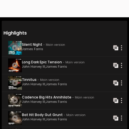
All Labels
Highlights
Silent Night
-
Main version
James Farris
Long Dark Epic Tension
-
Main version
John Harvey III
,
James Farris
Tinnitus
-
Main version
John Harvey III
,
James Farris
Cadence Big Hits Annihilate
-
Main version
John Harvey III
,
James Farris
Bat Hit Body Gut Grunt
-
Main version
John Harvey III
,
James Farris