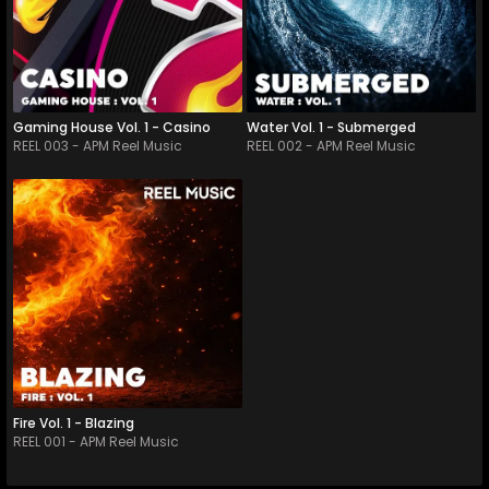
Gaming House Vol. 1 - Casino
Water Vol. 1 - Submerged
REEL 003
-
APM Reel Music
REEL 002
-
APM Reel Music
REEL 001
-
60
Tracks
A high impact collection of 
custom designed fire sounds 
buil...
Fire Vol. 1 - Blazing
REEL 001
-
APM Reel Music