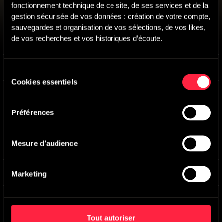
fonctionnement technique de ce site, de ses services et de la 
Beauty Turns Sinister
-
Main version
gestion sécurisée de vos données : création de votre compte, 
GEORGE KALLIS
sauvegardes et organisation de vos sélections, de vos likes, 
de vos recherches et vos historiques d’écoute.
Sweetness Turns Dark
-
Main version
Jamie Forsyth
Hope Turns Troubled
-
Main version
Sélection
Pietro Milanesi
,
Michael Christodal
Cookies essentiels
du
Things Fell Apart
-
Main version
consentement
Joshua Wynter
Préférences
Sunny Days Turn
-
Main version
Tamara Miller
Mesure d’audience
Innocence Turns Strange
-
Main version
Evan Foley
Innocence Becomes Hollow
-
Main version
Marketing
Richard Marvin
Warmth To Unease
-
Main version
Rogerio Maudonnet
Tout autoriser