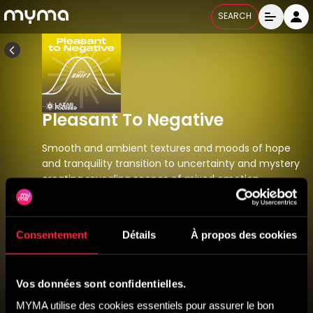
SEARCH
Pleasant To Negative
Smooth and ambient textures and moods of hope
and tranquility transition to uncertainty and mystery
creating revealing scenes of mixed emotion.
VIBS 006
Released
06/05/2026
Consentement
Détails
À propos des cookies
All Labels
Vos données sont confidentielles.
MYMA utilise des cookies essentiels pour assurer le bon 
Titres
13