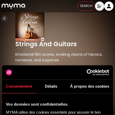
SEARCH
Strings And Guitars
Emotional film scores, evoking visions of heroics,
romance, and suspense.
TBM 038
Released
06/05/2026
Consentement
Détails
À propos des cookies
All Labels
Vos données sont confidentielles.
MYMA utilise des cookies essentiels pour assurer le bon 
Titres
10