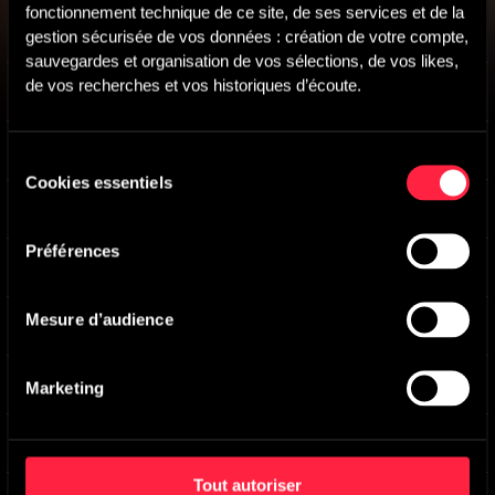
fonctionnement technique de ce site, de ses services et de la 
An Endless Moment
-
Main version
gestion sécurisée de vos données : création de votre compte, 
Jose Prieto
sauvegardes et organisation de vos sélections, de vos likes, 
de vos recherches et vos historiques d’écoute.
Make A Wish
-
Main version
Jose Prieto
Dreaming
-
Main version
Sélection
Jose Prieto
Cookies essentiels
du
A Magical Moment
-
Main version
consentement
Jose Prieto
Préférences
El Mar
-
Main version
Jose Prieto
Mesure d’audience
Hard To Say Goodbye
-
Main version
Jose Prieto
Night Romance
-
Main version
Marketing
Jose Prieto
Love Theme
-
Main version
Jose Prieto
Tout autoriser