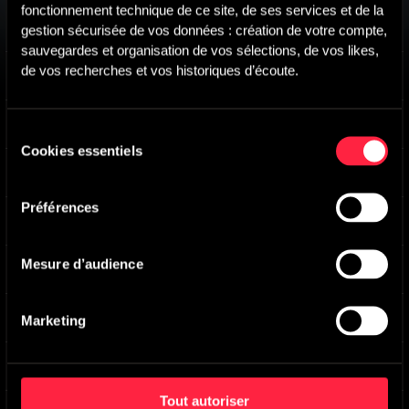
fonctionnement technique de ce site, de ses services et de la 
Scorching Afternoon Sun
-
Main version
gestion sécurisée de vos données : création de votre compte, 
Evan Wise
sauvegardes et organisation de vos sélections, de vos likes, 
de vos recherches et vos historiques d’écoute.
Gulf Jet Stream
-
Main version
Evan Wise
Lazy Sunday Morning Forecast
-
Main version
Sélection
Evan Wise
Cookies essentiels
du
Good Morning World
-
Main version
consentement
Evan Wise
Préférences
Flood Waters Rising
-
Main version
Evan Wise
Mesure d’audience
Wild Fires Spreading
-
Main version
Evan Wise
Storms Are Coming In
-
Main version
Marketing
Evan Wise
Diverging Systems
-
Main version
Evan Wise
Tout autoriser