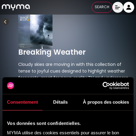
SEARCH
Breaking Weather
Cloudy skies are moving in with this collection of
tense to joyful cues designed to highlight weather
forecasts, great for news, reality TV and underscore
TD 107
Released
15/02/2018
Consentement
Détails
À propos des cookies
All Labels
Vos données sont confidentielles.
MYMA utilise des cookies essentiels pour assurer le bon 
Titres
12