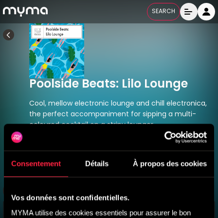
SEARCH
Poolside Beats: Lilo Lounge
Cool, mellow electronic lounge and chill electronica,
the perfect accompaniment for sipping a multi-
coloured cocktail on a stripy lounger
WTNT 092
Released
24/05/2023
Consentement
Détails
À propos des cookies
All Labels
Vos données sont confidentielles.
MYMA utilise des cookies essentiels pour assurer le bon 
Titres
7