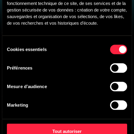
fonctionnement technique de ce site, de ses services et de la 
PEACH REEF
-
Main version
gestion sécurisée de vos données : création de votre compte, 
Lawrence Mau-Yip Wong
sauvegardes et organisation de vos sélections, de vos likes, 
de vos recherches et vos historiques d’écoute.
BLUE MIMOSA
-
Main version
Jonathan David Wildey
CAPETOWN SUNSET
-
Main version
Sélection
Axel Stone
,
Alex Barron
Cookies essentiels
du
DAIQUIRI SUN
-
Main version
consentement
Zack Andrews
Préférences
OVER THE PENINSULA
-
Main version
Will Stanley
Mesure d’audience
KANDIMA BREEZE
-
Main version
Jake Ridley
PAPER PARASOL
-
Main version
Marketing
Electric Farmer
Tout autoriser