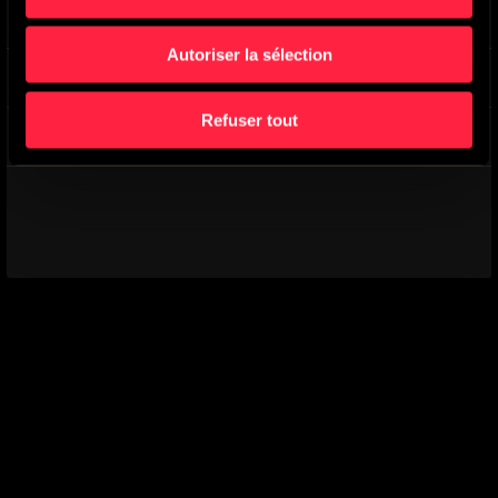
Heavy In The Mist
-
Main Version
Jackson Hamish Almond
,
Super Hi-MAX
Autoriser la sélection
Itchy Breaks
-
Main Version
Michael Panayiotis
,
Super Hi-MAX
Refuser tout
Jack It Up (So Good)
-
Main Version
Louis Fean
,
Elizabeth Gandolfo
,
Super Hi-MAX