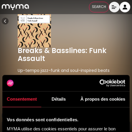
SEARCH
Breaks & Basslines: Funk
Assault
Up-tempo jazz-funk and soul-inspired beats
combining cool bass hooks with breaks from our
private sound library
Consentement
Détails
À propos des cookies
WTNT 069
Released
22/02/2022
All Labels
Vos données sont confidentielles.
MYMA utilise des cookies essentiels pour assurer le bon 
Titres
11