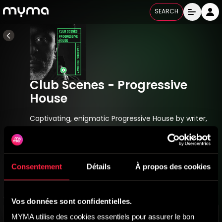
SEARCH
Club Scenes - Progressive
House
Captivating, enigmatic Progressive House by writer,
producer and DJ extraordinaire Rob Davy. Perfect for
bar and club scenes, progress, technology, lifestyle,
fashion.
Consentement
Détails
À propos des cookies
SURE 160
Released
25/06/2025
All Labels
Vos données sont confidentielles.
MYMA utilise des cookies essentiels pour assurer le bon 
Titres
7