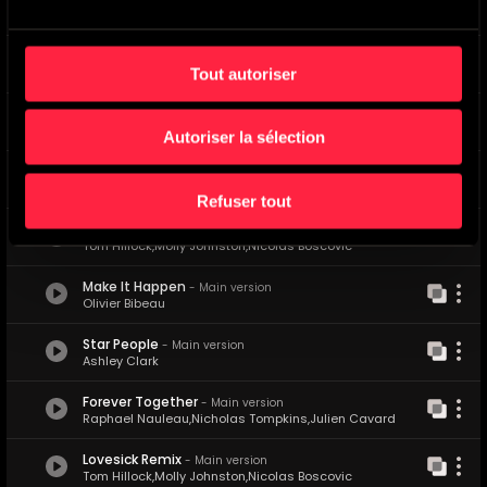
Sun Sun Sun
-
Main version
Karine Cocu
,
Julian Back
Another Man
-
Main version
Tout autoriser
Octave Lissner
,
Eric Starczan
Right Here
-
Main version
Olivier Bibeau
Autoriser la sélection
Ready For The Night
-
Main version
Christophe Deschamps
Refuser tout
Lovesick
-
Main version
Tom Hillock
,
Molly Johnston
,
Nicolas Boscovic
Make It Happen
-
Main version
Olivier Bibeau
Star People
-
Main version
Ashley Clark
Forever Together
-
Main version
Raphael Nauleau
,
Nicholas Tompkins
,
Julien Cavard
Lovesick Remix
-
Main version
Tom Hillock
,
Molly Johnston
,
Nicolas Boscovic