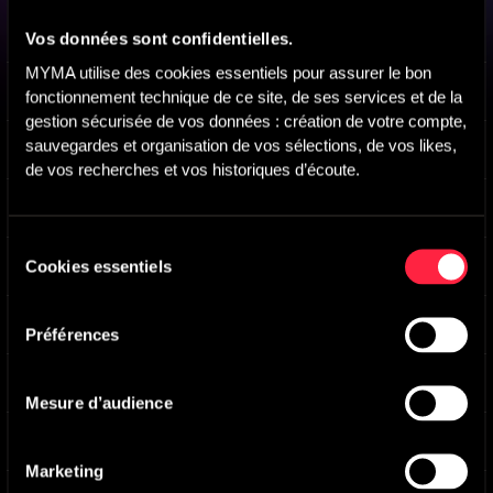
Been Waiting For A Long Time
-
Main version
Vos données sont confidentielles.
Ellen June
,
Tom Hillock
MYMA utilise des cookies essentiels pour assurer le bon 
Seaside
-
Main version
fonctionnement technique de ce site, de ses services et de la 
Raphael Nauleau
,
Chase Ellestad
,
Julien Cavard
gestion sécurisée de vos données : création de votre compte, 
sauvegardes et organisation de vos sélections, de vos likes, 
So Real
-
Main version
Jerome Pichon
,
Christophe Deschamps
de vos recherches et vos historiques d’écoute.
On The Line
-
Main version
Tom Hillock
,
Ellen June
,
Nicolas Boscovic
Sélection
Lemon Tree
-
Main version
Cookies essentiels
du
Olivier Bibeau
consentement
Ready
-
Main version
Préférences
Jerome Pichon
,
Christophe Deschamps
Feel It
-
Main version
Jemma Johnson
,
Thomas Frinking
Mesure d’audience
Healing
-
Main version
Ashley Clark
Marketing